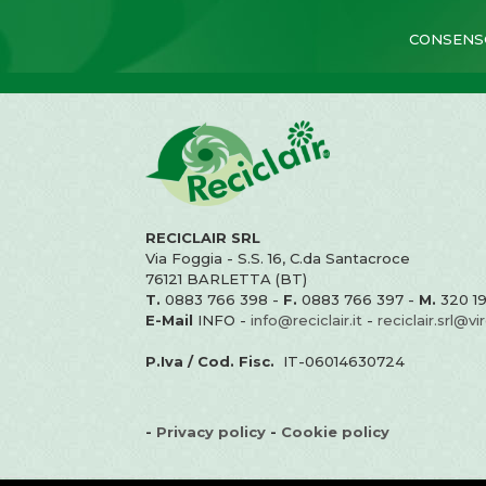
CONSENSO
RECICLAIR SRL
Via Foggia - S.S. 16, C.da Santacroce
76121 BARLETTA (BT)
T.
0883 766 398 -
F.
0883 766 397 -
M.
320 19
E-Mail
INFO -
info@reciclair.it
-
reciclair.srl@virg
P.Iva / Cod. Fisc.
IT-06014630724
-
Privacy policy
-
Cookie policy